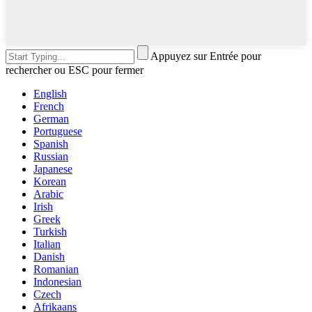
Appuyez sur Entrée pour
rechercher ou ESC pour fermer
English
French
German
Portuguese
Spanish
Russian
Japanese
Korean
Arabic
Irish
Greek
Turkish
Italian
Danish
Romanian
Indonesian
Czech
Afrikaans