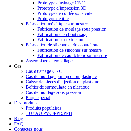
Prototype d'usinage CNC
Prototype d'impression 3D
Prototype de coulée sous vide
Prototype de tôle
Fabrication métallique sur mesure
Fabrication de moulage sous pression
Fabrication d'emboutissage
Fabrication par extrusion
Fabrication de silicone et de caoutchouc
Fabrication de silicones sur mesure
Fabrication de caoutchouc sur mesure
Assemblage et emballage
Cas
Cas d'usinage CNC
Cas de moulage par injection plastique
Caisse de pièces d'injection en plastique
Boîtier de surmoulage en plastique
Cas de moulage sous pression
Projet spécial
Des produits
Produits populaires
TUYAU PVC/PPR/PPH
Blog
FAQ
Contactez-nous